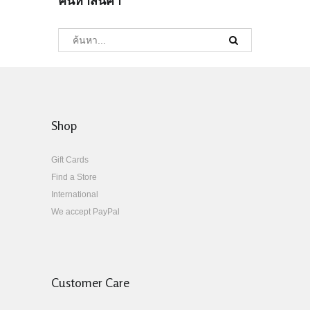
ค้นหาสินค้า
Shop
Gift Cards
Find a Store
International
We accept PayPal
Customer Care